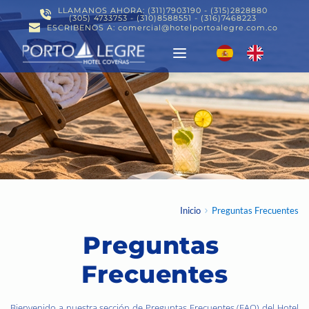
LLAMANOS AHORA: (311)7903190 - (315)2828880
(305) 4733753 - (310)8588551 - (316)7468223
ESCRIBENOS A: comercial@hotelportoalegre.com.co
Inicio
Preguntas Frecuentes
Preguntas 
Frecuentes
Bienvenido a nuestra sección de Preguntas Frecuentes (FAQ) del Hotel 