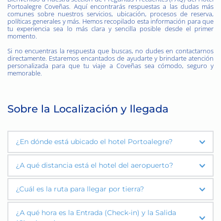
Portoalegre Coveñas. Aquí encontrarás respuestas a las dudas más 
comunes sobre nuestros servicios, ubicación, procesos de reserva, 
políticas generales y más. Hemos recopilado esta información para que 
tu experiencia sea lo más clara y sencilla posible desde el primer 
momento.
Si no encuentras la respuesta que buscas, no dudes en contactarnos 
directamente. Estaremos encantados de ayudarte y brindarte atención 
personalizada para que tu viaje a Coveñas sea cómodo, seguro y 
memorable.
Sobre la Localización y llegada
¿En dónde está ubicado el hotel Portoalegre?
El hotel está ubicado en el sector Punta de 
¿A qué distancia está el hotel del aeropuerto?
Piedra en las playas de la primera ensenada en 
Coveñas (Sucre) - Colombia.
Aquí puedes ver 
Hay dos aeropuertos cercanos al hotel, desde los que se llega por 
¿Cuál es la ruta para llegar por tierra?
nuestra ubicación en 360 grados
tierra
Desde el aeropuerto Los Garzones (Montería) estamos a 2 
horas.
Existen varias rutas según el origen, pero puedes 
¿A qué hora es la Entrada (Check-in) y la Salida 
Desde el aeropuerto del Golfo de Morrosquillo (Tolú) estamos 
consultar las instrucciones para llegar en 
Waze
a 30 minutos.